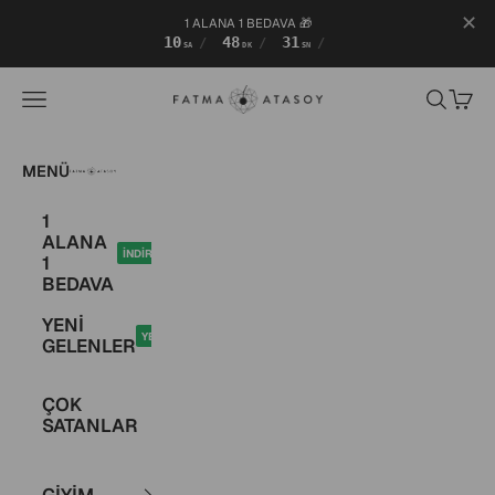
✕
1 ALANA 1 BEDAVA 🎁
10
48
31
/
/
/
SA
DK
SN
İçeriğe geç
Fatma Atasoy
Menü
Ara
Sepet
Fatma Atasoy
MENÜ
1
ALANA
İNDİRİM
1
BEDAVA
YENİ
YENİ
GELENLER
ÇOK
SATANLAR
GİYİM