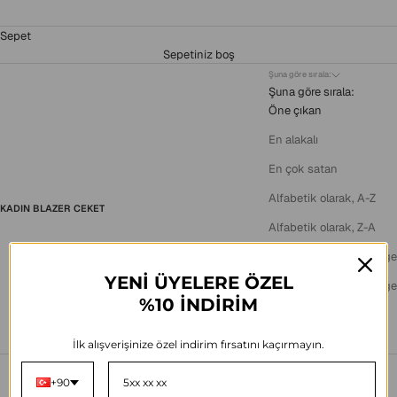
Sepet
Sepetiniz boş
Şuna göre sırala:
Şuna göre sırala:
Öne çıkan
En alakalı
En çok satan
Alfabetik olarak, A-Z
KADIN BLAZER CEKET
Alfabetik olarak, Z-A
Fiyat, düşükten yükseğe
YENİ ÜYELERE ÖZEL
Fiyat, yüksekten düşüğe
%10 İNDİRİM
Tarih, eskiden yeniye
Tarih, yeniden eskiye
İlk alışverişinize özel indirim fırsatını kaçırmayın.
+90
Ana Sayfa
/
Kadın Blazer Ceket