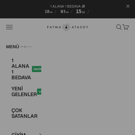
✕
1 ALANA 1 BEDAVA 🎁
18
03
15
/
/
/
SA
DK
SN
İçeriğe geç
Fatma Atasoy
Menü
Ara
Sepet
Fatma Atasoy
MENÜ
1
ALANA
İNDİRİM
1
BEDAVA
YENİ
YENİ
GELENLER
ÇOK
SATANLAR
GİYİM