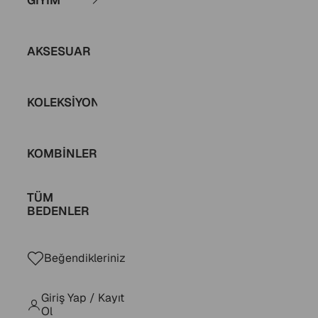
GİYİM alt menüsü
AKSESUAR
KOLEKSİYONLAR
KOMBİNLER
TÜM
BEDENLER
Beğendikleriniz
Giriş Yap / Kayıt
Ol