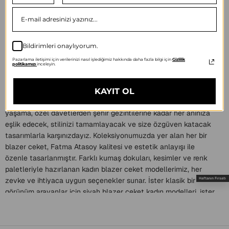
Bildirimleri onaylıyorum.
Kadın Blazer Ceket
Pazarlama iletişimi için verilerinizi nasıl işlediğimiz hakkında daha fazla bilgi için
Gizlilik
politikamızı
inceleyin.
Fatma Atasoy olarak, tesettür giyim dünyasında şıklığı ve
zarafeti ön planda tutarken, modern kadının gardırobunun
vazgeçilmez parçalarından biri olan kadın blazer ceket
KAYIT OL
koleksiyonumuzu gururla sunuyoruz. İş hayatından günlük
yaşama, özel davetlerden şehir gezintilerine kadar her anınıza
eşlik edecek, stilinizi tamamlayacak ve size özgüven katacak
tasarımlarla karşınızdayız. Koleksiyonumuzda yer alan her bir
blazer ceket, Fatma Atasoy kalitesi ve estetik anlayışı ile
özenle tasarlanmıştır. Farklı kumaş dokuları, kesimler ve renk
paletleriyle hazırlanan kadın blazer ceket modellerimiz, her
zevke ve ihtiyaca uygun seçenekler sunar. İster klasik bir
Haftanın Fırsatı
görünüm arayanlar için siyah blazer ceket kadın modelleri, ister
daha dinamik bir tarzı benimseyenler için lacivert blazer ceket
kadın seçenekleri olsun, aradığınızı koleksiyonumuzda
bulacaksınız. Özellikle tesettür giyim tarzına uygun, uzun kesim