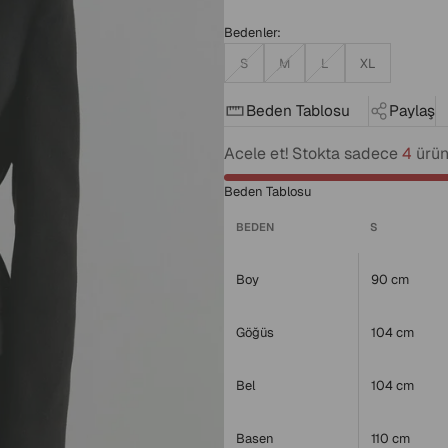
Bedenler:
S
M
L
XL
Beden Tablosu
Paylaş
Acele et! Stokta sadece
4
ürün 
Beden Tablosu
BEDEN
S
Boy
90 cm
Göğüs
104 cm
Bel
104 cm
Basen
110 cm