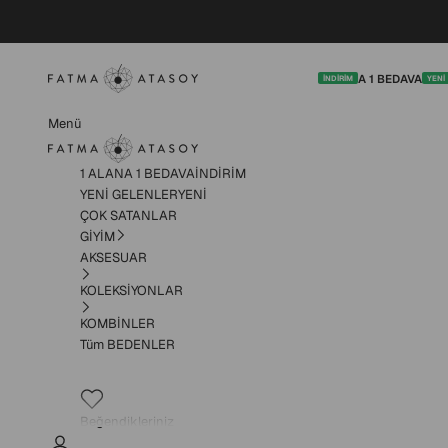
İçeriğe geç
Fatma Atasoy
1 ALANA 1 BEDAVA
YEN
İNDİRİM
YENİ
Fatma Atasoy
Menü
1 ALANA 1 BEDAVA
İNDİRİM
YENİ GELENLER
YENİ
ÇOK SATANLAR
GİYİM
GİYİM alt menüsü
AKSESUAR
KOLEKSİYONLAR
KOMBİNLER
Tüm BEDENLER
Beğendikleriniz