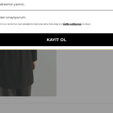
mleri onaylıyorum.
mi için verilerinizi nasıl işlediğimiz hakkında daha fazla bilgi için
Gizlilik politikamızı
inceleyin.
KAYIT OL