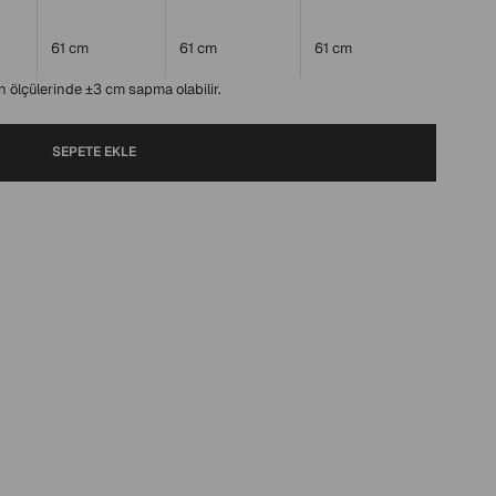
61 cm
61 cm
61 cm
 ölçülerinde ±3 cm sapma olabilir.
SEPETE EKLE