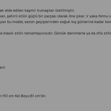
k elde edilen kaşmir kumaştan üretilmiştir.
an, şehirli stilin güçlü bir parçası olarak öne çıkar. V yaka form
uyan bu model, sezon geçişlerinden soğuk kış günlerine kadar konf
lasik stilin tamamlayıcısıdır. Günlük denimlerle ya da ofis stilin
erli
:110 cm Kol Boyu:61 cm'dir.