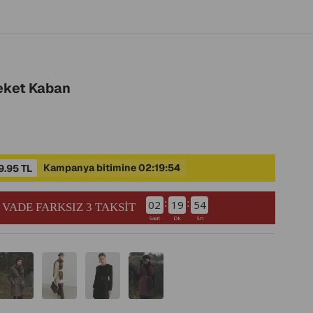
eket Kaban
Kampanya bitimine 02:19:53
9.95 TL
:
:
02
19
53
 VADE FARKSIZ 3 TAKSİT
Saat
Dk
Sn