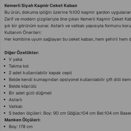
Kemerli Siyah Kaşmir Ceket Kaban
Bu ürün, dokuma ipliğin üzerine %100 kaşmir şardon uygulanara
Zarif ve modern çizgileriyle öne çıkan Kemerli Kaşmir Ceket Kab
şık bir görünüm sunar. Astarlı ve vatkalı yapısıyla formunu kor
Kullanım Önerileri:
Her kombine uyum sağlayan bu ceket kaban, hem şehirli hem de k
Diğer Özellikler:
V yaka
Takma kol
2 adet kullanılabilir kapak cepli
Belde kendi kumaşından opsiyonel kullanılabilir çift dilli kem
Belde köprülü
Bir adet gizli düğmeli
Astarlı
Vatkalı
S beden ölçüleri: Boy: 90 cm Göğüs:104 cm Bel:104 cm Basen
Manken Ölçüleri:
Boy: 178 cm