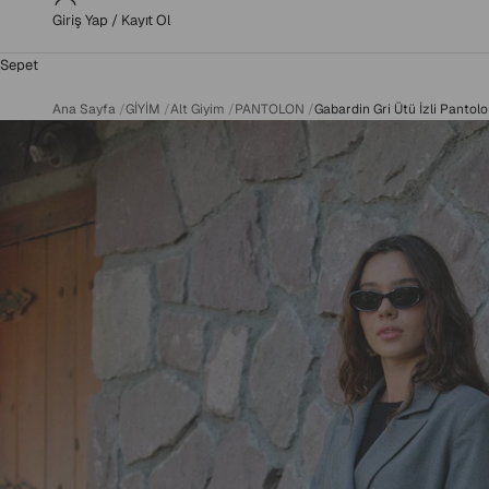
Giriş Yap / Kayıt Ol
Sepet
Ana Sayfa
/
GİYİM
/
Alt Giyim
/
PANTOLON
/
Gabardin Gri Ütü İzli Pantol