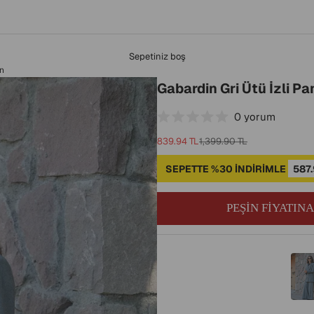
Sepetiniz boş
on
Gabardin Gri Ütü İzli Pa
0
yorum
İndirimli fiyat
Normal fiyat
839.94 TL
1,399.90 TL
SEPETTE %30 İNDİRİMLE
587.
PEŞİN FİYATINA