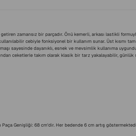
getiren zamansız bir parçadır. Önü kemerli, arkası lastikli formuyl
llanılabilir cebiyle fonksiyonel bir kullanım sunar. Üst kısmı tam 
umaşı sayesinde dayanıklı, esnek ve mevsimlik kullanıma uygundu
an ceketlerle takım olarak klasik bir tarz yakalayabilir, günlük s
Paça Genişliği: 68 cm'dir. Her bedende 6 cm artış göstermektedi