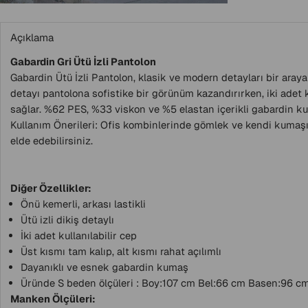
Açıklama
Gabardin Gri Ütü İzli Pantolon
Gabardin Ütü İzli Pantolon, klasik ve modern detayları bir araya 
detayı pantolona sofistike bir görünüm kazandırırken, iki adet ku
sağlar. %62 PES, %33 viskon ve %5 elastan içerikli gabardin k
Kullanım Önerileri: Ofis kombinlerinde gömlek ve kendi kumaşınd
elde edebilirsiniz.
Diğer Özellikler:
Önü kemerli, arkası lastikli
Ütü izli dikiş detaylı
İki adet kullanılabilir cep
Üst kısmı tam kalıp, alt kısmı rahat açılımlı
Dayanıklı ve esnek gabardin kumaş
Üründe S beden ölçüleri : Boy:107 cm Bel:66 cm Basen:96 cm 
Manken Ölçüleri: