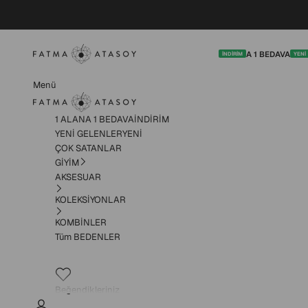
İçeriğe geç
Fatma Atasoy
1 ALANA 1 BEDAVA
YEN
İNDİRİM
YENİ
Fatma Atasoy
Menü
1 ALANA 1 BEDAVA
İNDİRİM
YENİ GELENLER
YENİ
ÇOK SATANLAR
GİYİM
GİYİM alt menüsü
AKSESUAR
KOLEKSİYONLAR
KOMBİNLER
Tüm BEDENLER
Beğendikleriniz