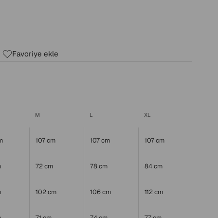
Favoriye ekle
M
L
XL
m
107 cm
107 cm
107 cm
m
72 cm
78 cm
84 cm
m
102 cm
106 cm
112 cm
m
71 cm
74 cm
77 cm