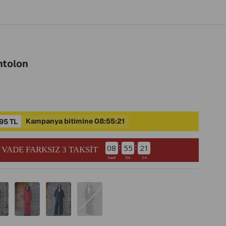
ntolon
Kampanya bitimine 08:55:19
95 TL
:
:
08
55
20
 VADE FARKSIZ 3 TAKSİT
Saat
Dk
Sn