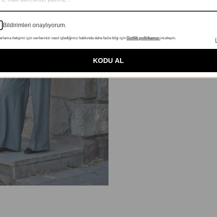
Bildirimleri onaylıyorum.
rlama iletişimi için verilerinizi nasıl işlediğimiz hakkında daha fazla bilgi için
Gizlilik politikamızı
inceleyin.
KODU AL