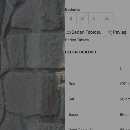
Bedenler:
S
M
L
XL
Beden Tablosu
Paylaş
Beden Tablosu
BEDEN TABLOSU
S
Boy
107 c
Bel
66 c
Basen
96 c
Paça Genişliği
68 c