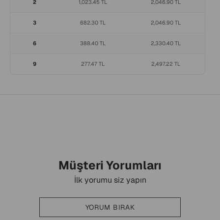
2
1,023.45 TL
2,046.90 TL
3
682.30 TL
2,046.90 TL
6
388.40 TL
2,330.40 TL
9
277.47 TL
2,497.22 TL
Müşteri Yorumları
İlk yorumu siz yapın
YORUM BIRAK