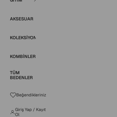
GİYİM alt menüsü
AKSESUAR
KOLEKSİYONLAR
KOMBİNLER
TÜM
BEDENLER
Beğendikleriniz
Giriş Yap / Kayıt
Ol