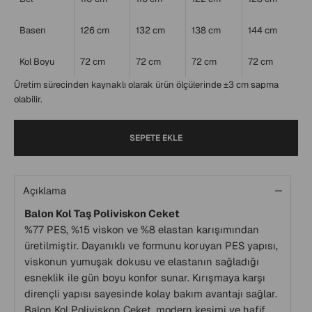
Basen
126 cm
132 cm
138 cm
144 cm
Kol Boyu
72 cm
72 cm
72 cm
72 cm
Üretim sürecinden kaynaklı olarak ürün ölçülerinde ±3 cm sapma
olabilir.
SEPETE EKLE
Açıklama
Balon Kol Taş Poliviskon Ceket
%77 PES, %15 viskon ve %8 elastan karışımından
üretilmiştir. Dayanıklı ve formunu koruyan PES yapısı,
viskonun yumuşak dokusu ve elastanın sağladığı
esneklik ile gün boyu konfor sunar. Kırışmaya karşı
dirençli yapısı sayesinde kolay bakım avantajı sağlar.
Balon Kol Poliviskon Ceket, modern kesimi ve hafif