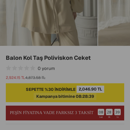
Balon Kol Taş Poliviskon Ceket
0
yorum
İndirimli fiyat
Normal fiyat
2,924.15 TL
4,873.58 TL
SEPETTE %30 İNDİRİMLE
2,046.90 TL
Kampanya bitimine 08:28:38
:
:
08
28
38
PEŞİN FİYATINA VADE FARKSIZ 3 TAKSİT
Saat
Dk
Sn