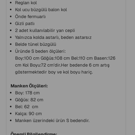
Reglan kol
Kol ucu büzgülü balon kol
Önde fermuarlı
Gizli patlı
2 adet kullanılabilir yan cepli
Yalnızca kolda astarlı, beden astarsız
Belde tünel büzgülü
Üründe S beden ölçüleri:
Boy:100 cm Göğüs:108 cm Bel:110 cm Basen:126
cm Kol Boyu:72 cm'dir.Her bedende 6 cm artış
göstermektedir boy ve kol boyu hariç.
Manken Ölçüleri:
Boy: 178 cm
Göğüs: 82 cm
Bel: 62 cm
Kalça: 90 cm
Manken üzerindeki ürün S bedendir.
Önemli Bilgilendirme: