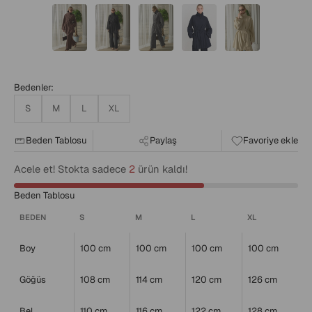
Bedenler:
S
M
L
XL
Beden Tablosu
Paylaş
Favoriye ekle
Acele et! Stokta sadece
2
ürün kaldı!
Beden Tablosu
BEDEN
S
M
L
XL
Boy
100 cm
100 cm
100 cm
100 cm
Göğüs
108 cm
114 cm
120 cm
126 cm
Bel
110 cm
116 cm
122 cm
128 cm