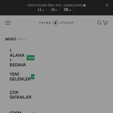
✕
YENİ ÜYELERE ÖZEL KOD : HOSGELDIN10 🛍️
11
28
38
/
/
/
SA
DK
SN
İçeriğe geç
Fatma Atasoy
Menü
Ara
Sepet
Fatma Atasoy
MENÜ
1
ALANA
İNDİRİM
1
BEDAVA
YENİ
YENİ
GELENLER
ÇOK
SATANLAR
GİYİM